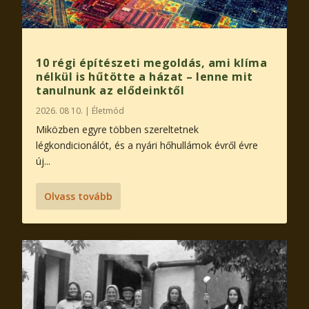
10 régi építészeti megoldás, ami klíma
nélkül is hűtötte a házat – lenne mit
tanulnunk az elődeinktől
2026. 08 10.
|
Életmód
Miközben egyre többen szereltetnek
légkondicionálót, és a nyári hőhullámok évről évre
új...
Olvass tovább