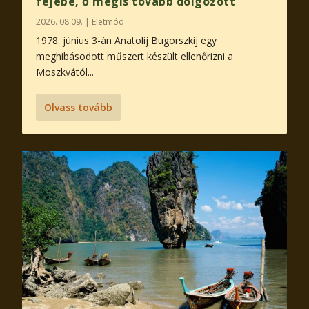
fejébe, ő mégis tovább dolgozott
2026. 08 09.
|
Életmód
1978. június 3-án Anatolij Bugorszkij egy
meghibásodott műszert készült ellenőrizni a
Moszkvától...
Olvass tovább