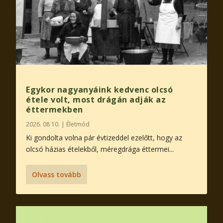
Egykor nagyanyáink kedvenc olcsó
étele volt, most drágán adják az
éttermekben
2026. 08 10.
|
Életmód
Ki gondolta volna pár évtizeddel ezelőtt, hogy az
olcsó házias ételekből, méregdrága éttermei...
Olvass tovább