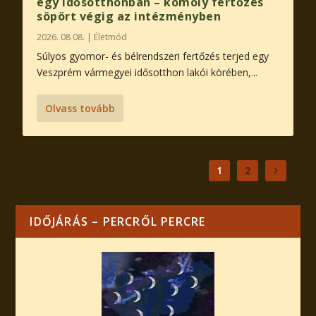
egy idősotthonban – komoly fertőzés
söpört végig az intézményben
2026. 08 08.
|
Életmód
Súlyos gyomor- és bélrendszeri fertőzés terjed egy
Veszprém vármegyei idősotthon lakói körében,...
Olvass tovább
1
2
IDŐJÁRÁS – PERCRŐL PERCRE