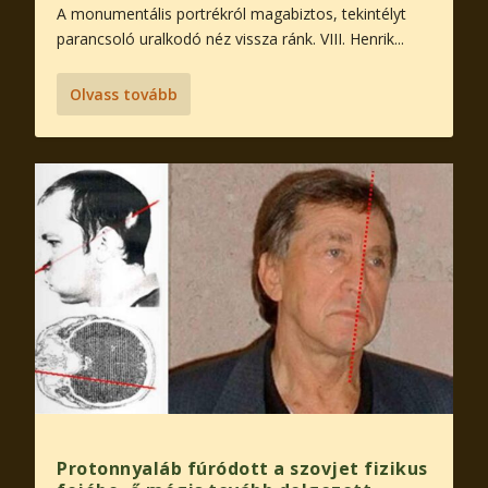
A monumentális portrékról magabiztos, tekintélyt
parancsoló uralkodó néz vissza ránk. VIII. Henrik...
Olvass tovább
Protonnyaláb fúródott a szovjet fizikus