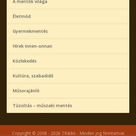
A mentők világa
Életmód
Gyermekmentés
Hírek innen-onnan
Közlekedés
Kultúra, szabadidő
Műsorajánló
Tűzoltás – műszaki mentés
Copyright © 2008 - 2026 TRádió - Minden jog fenntartva!