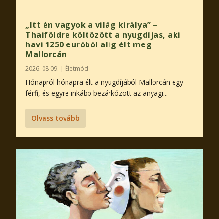
„Itt én vagyok a világ királya” –
Thaiföldre költözött a nyugdíjas, aki
havi 1250 euróból alig élt meg
Mallorcán
2026. 08 09.
|
Életmód
Hónapról hónapra élt a nyugdíjából Mallorcán egy
férfi, és egyre inkább bezárkózott az anyagi...
Olvass tovább