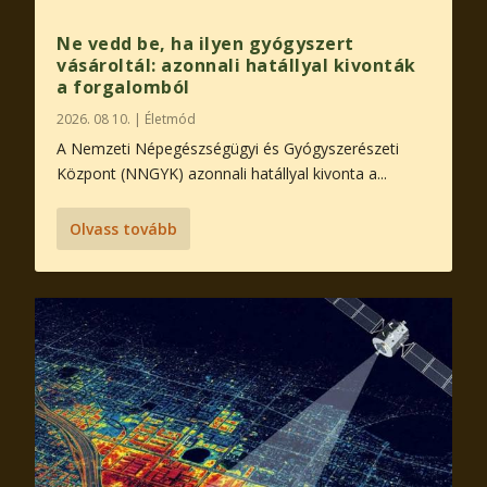
Ne vedd be, ha ilyen gyógyszert
vásároltál: azonnali hatállyal kivonták
a forgalomból
2026. 08 10.
|
Életmód
A Nemzeti Népegészségügyi és Gyógyszerészeti
Központ (NNGYK) azonnali hatállyal kivonta a...
Olvass tovább