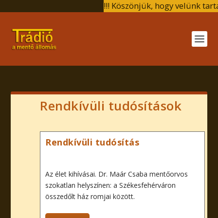
!!! Köszönjük, hogy velünk tarta
velünk tartasz !!! Köszönjük, hog
Köszönjük, hogy velünk tartasz 
tartasz !!! Köszönjük, hogy velün
Rendkívüli tudósítások
Rendkívüli tudósítás
Az élet kihívásai. Dr. Maár Csaba mentőorvos
szokatlan helyszínen: a Székesfehérváron
összedőlt ház romjai között.