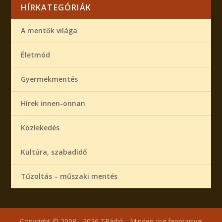
HÍRKATEGÓRIÁK
A mentők világa
Életmód
Gyermekmentés
Hírek innen-onnan
Közlekedés
Kultúra, szabadidő
Tűzoltás – műszaki mentés
Copyright © 2008 - 2026 TRádió - Minden jog fenntartva!