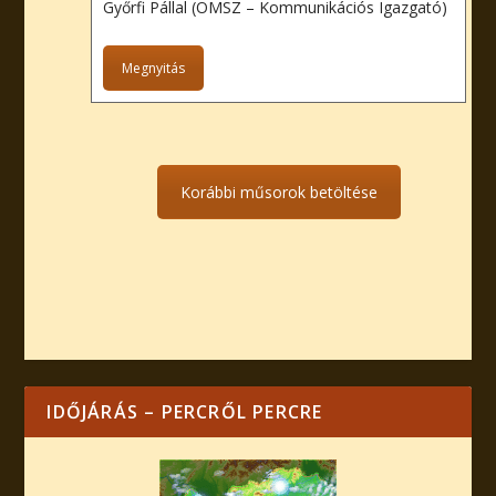
Győrfi Pállal (OMSZ – Kommunikációs Igazgató)
Megnyitás
Korábbi műsorok betöltése
IDŐJÁRÁS – PERCRŐL PERCRE